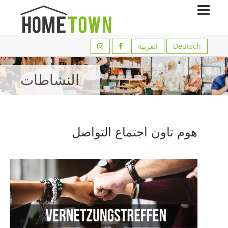
ا
Deutsch
العربية
ل
ص
ف
النشاطات
ح
ة
-
ا
ل
ر
هوم تاون اجتماع التواصل
ئ
ي
س
ي
ة
ا
ل
م
د