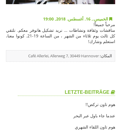
و
ن
ة
الخميس., 16. أغسطس. 2018, 19:00
ا
مرحباّ جميعاّ!
ل
مناقشات وثقافة ونشاطات … نريد تشكيل هانوفر معكم. نلتقي
ن
كل ثالث يوم ثلاثاء من الشهر ، من الساعة 19-21. كونوا معنا،
ش
استعلم وشارك!
ا
ط
المكان:
Café Allerlei, Allerweg 7, 30449 Hannover
ا
ت
ش
ا
ر
ك
LETZTE-BEITRÄGE
م
ع
هوم تاون تركض!!
ن
ا
عندما جاء باول عبر البحر
م
هوم تاون اللقاء الشهري
ن