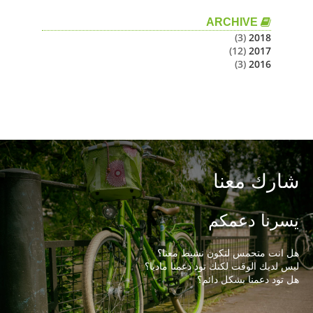
ن
ح
ARCHIVE
ن
(3)
2018
(12)
2017
ل
(3)
2016
ل
ت
و
ا
ص
ل
م
ع
ن
شارك معنا
ا
يسرنا دعمكم
هل انت متحمس لتكون نشيط معنا؟
ليس لديك الوقت لكنك تود دعمنا ماديا؟
هل تود دعمنا بشكل دائم؟