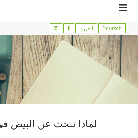
الصفحة-
Deutsch
العربية
الرئيسية
المدونة
النشاطات
شارك
معنا
من
نحن
للتواصل
معنا
لماذا نبحث عن البيض ف