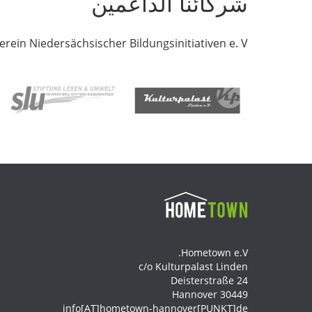
شركائنا الداعمين
erein Niedersächsischer Bildungsinitiativen e. V.
Hometown e.V.
c/o Kulturpalast Linden
Deisterstraße 24
Hannover
30449
info[AT]hometown-hannover[PUNKT]de